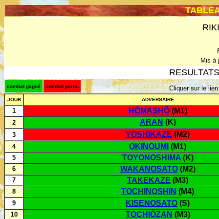
TABLE
RIKI
Mis à j
RESULTATS
combat gagné
combat perdu
Cliquer sur le lie
JOUR
ADVERSAIRE
HÔMASHÔ
(M1)
1
ARAN
(K)
2
YOSHIKAZE
(M2)
3
OKINOUMI
(M1)
4
TOYONOSHIMA
(K)
5
WAKANOSATO
(M2)
6
TAKEKAZE
(M3)
7
TOCHINOSHIN
(M4)
8
KISENOSATO
(S)
9
TOCHIÔZAN
(M3)
10