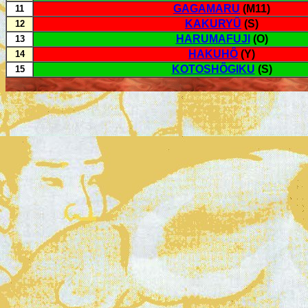
GAGAMARU
(M11)
11
KAKURYÛ
(S)
12
HARUMAFUJI
(O)
13
HAKUHÔ
(Y)
14
KOTOSHÔGIKU
(S)
15