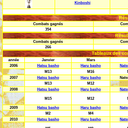
Kinboshi
Rés
Combats gagnés
Com
354
Résul
Combats gagnés
Com
266
Tableaux des co
année
Janvier
Mars
2006
Hatsu basho
Haru basho
Nats
M13
M16
2007
Hatsu basho
Haru basho
Nats
M13
M12
2008
Hatsu basho
Haru basho
Nats
M15
M12
2009
Hatsu basho
Haru basho
Nats
M2
M4
2010
Hatsu basho
Haru basho
Nats