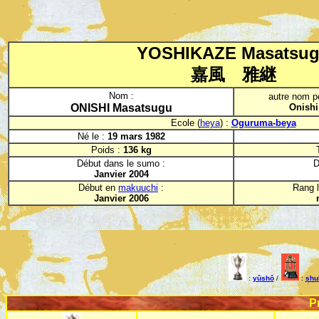
YOSHIKAZE Masatsu
嘉風 雅継
Nom :
autre nom po
ONISHI Masatsugu
Onishi
Ecole (
heya
) :
Oguruma-beya
Né le :
19 mars 1982
Poids :
136 kg
Début dans le sumo :
D
Janvier 2004
Début en
makuuchi
:
Rang l
Janvier 2006
:
yûshô
/
:
shu
P