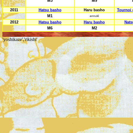
M5
M9
2011
Hatsu basho
Haru basho
Tournoi 
M1
annulé
2012
Hatsu basho
Haru basho
Nats
M6
M2
'yoshikaze','rikishi'