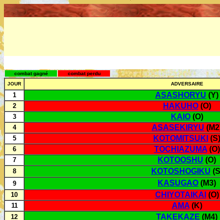
combat gagné
combat perdu
JOUR
ADVERSAIRE
ASASHORYU
(Y)
1
HAKUHO
(O)
2
KAIO
(O)
3
ASASEKIRYU
(M2
4
KOTOMITSUKI
(S
5
TOCHIAZUMA
(O)
6
KOTOOSHU
(O)
7
KOTOSHOGIKU
(S
8
KASUGAO
(M3)
9
CHIYOTAIKAI
(O)
10
AMA
(K)
11
TAKEKAZE
(M4)
12