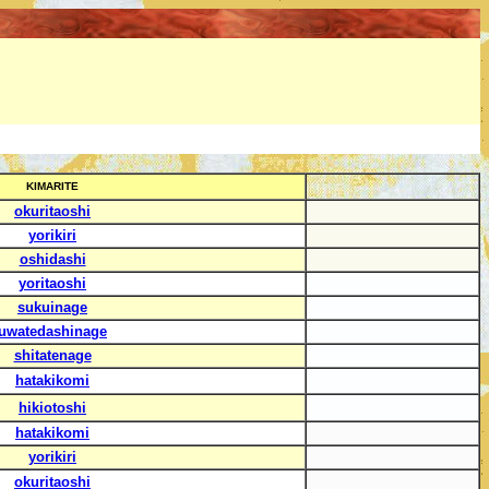
KIMARITE
okuritaoshi
yorikiri
oshidashi
yoritaoshi
sukuinage
uwatedashinage
shitatenage
hatakikomi
hikiotoshi
hatakikomi
yorikiri
okuritaoshi