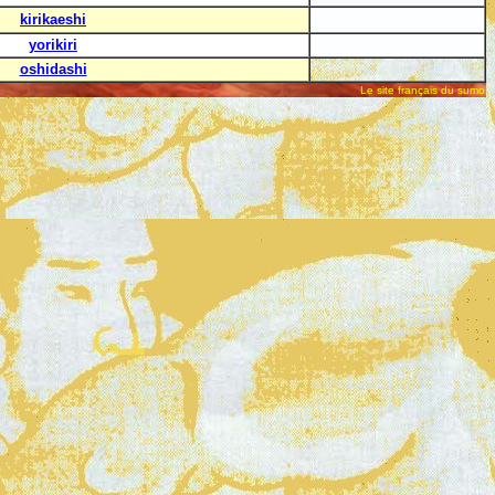
kirikaeshi
yorikiri
oshidashi
Le site français du sumo