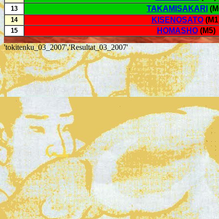
TAKAMISAKARI
(M
13
KISENOSATO
(M1
14
HOMASHO
(M5)
15
'tokitenku_03_2007','Resultat_03_2007'