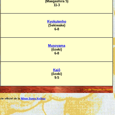
(Maegashira 5)
11-3
Kyokutenho
(Sekiwake)
6-8
Musoyama
(ôzeki)
6-8
Kaiô
(ôzeki)
9-5
Le site français du sumo
ite officiel de la
Nihon Sumo Kyôkai