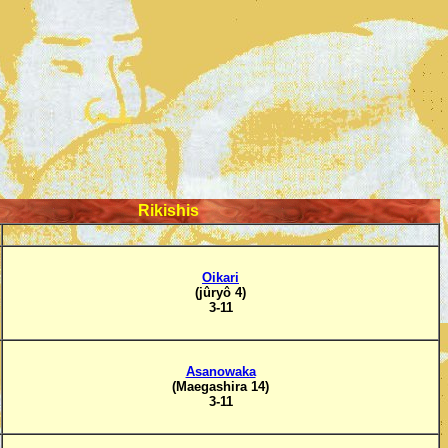
Rikishis
Oikari
(jûryô 4)
3-11
Asanowaka
(Maegashira 14)
3-11