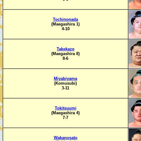
Tochinonada
(Maegashira 1)
4-10
Takekaze
(Maegashira 8)
8-6
Miyabiyama
(Komusubi)
3-11
Tokitsuumi
(Maegashira 4)
7-7
Wakanosato