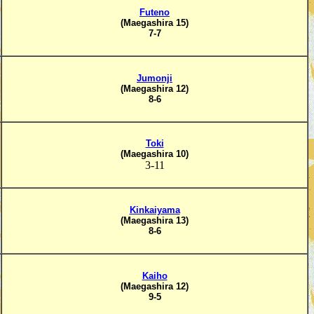
Futeno
(Maegashira 15)
7-7
Jumonji
(Maegashira 12)
8-6
Toki
(Maegashira 10)
3-11
Kinkaiyama
(Maegashira 13)
8-6
Kaiho
(Maegashira 12)
9-5