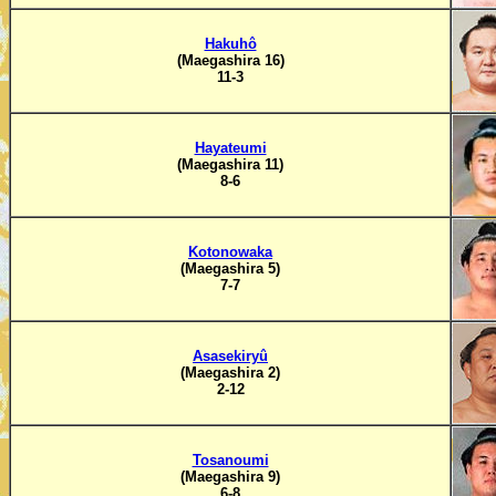
Hakuhô
(Maegashira 16)
11-3
Hayateumi
(Maegashira 11)
8-6
Kotonowaka
(Maegashira 5)
7-7
Asasekiryû
(Maegashira 2)
2-12
Tosanoumi
(Maegashira 9)
6-8