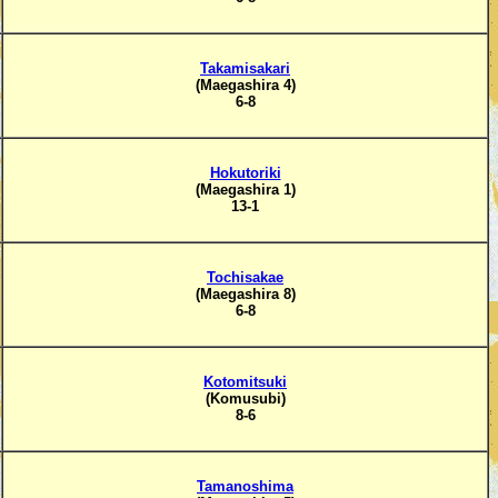
Takamisakari
(Maegashira 4)
6-8
Hokutoriki
(Maegashira 1)
13-1
Tochisakae
(Maegashira 8)
6-8
Kotomitsuki
(Komusubi)
8-6
Tamanoshima