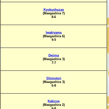
Kyokushuzan
(Maegashira 7)
8-6
Iwakiyama
(Maegashira 6)
9-5
Dejima
(Maegashira 3)
7-7
Shimotori
(Maegashira 3)
6-8
Kakizoe
(Maegashira 2)
6-8