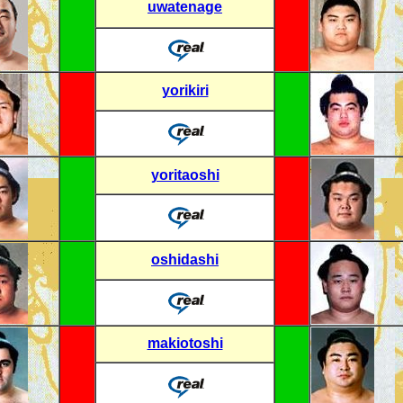
uwatenage
yorikiri
yoritaoshi
oshidashi
makiotoshi