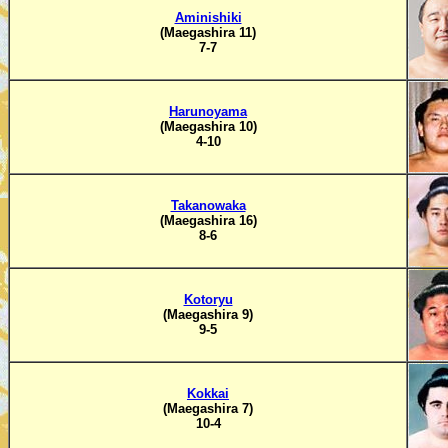
Aminishiki
(Maegashira 11)
7-7
Harunoyama
(Maegashira 10)
4-10
Takanowaka
(Maegashira 16)
8-6
Kotoryu
(Maegashira 9)
9-5
Kokkai
(Maegashira 7)
10-4