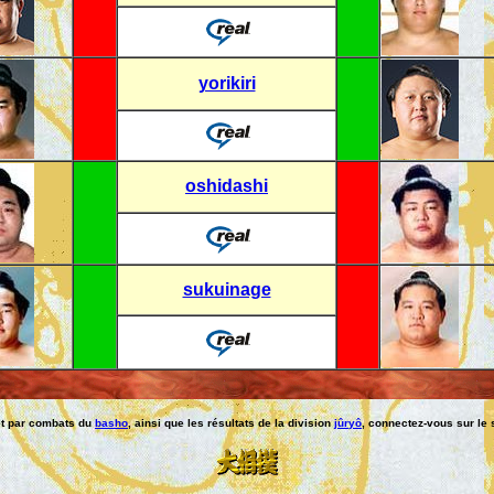
yorikiri
oshidashi
sukuinage
let par combats du
basho
, ainsi que les résultats de la division
jûryô
, connectez-vous sur le s