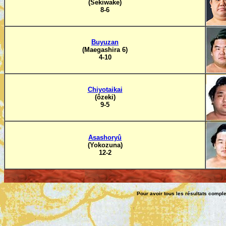
(Sekiwake)
8-6
Buyuzan
(Maegashira 6)
4-10
Chiyotaikai
(ôzeki)
9-5
Asashoryû
(Yokozuna)
12-2
Pour avoir tous les résultats comp