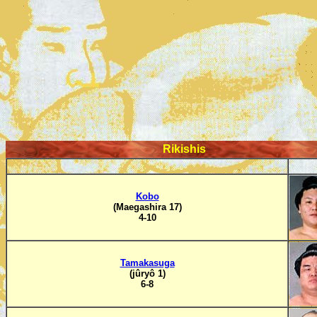
Rikishis
Kobo
(Maegashira 17)
4-10
Tamakasuga
(jûryô 1)
6-8