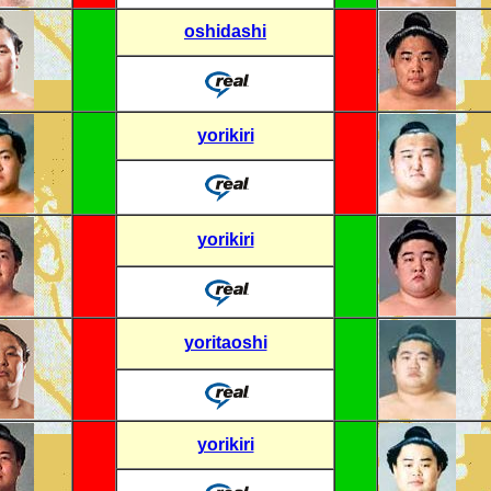
oshidashi
yorikiri
yorikiri
yoritaoshi
yorikiri